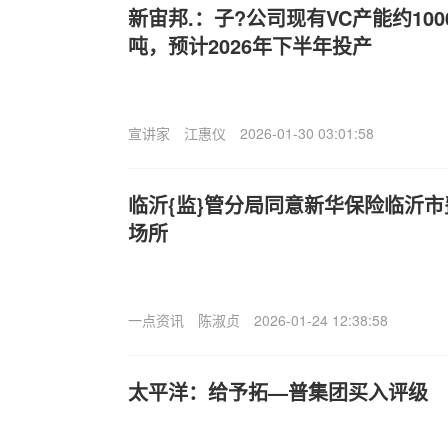
新宙邦.：子?公司现有VC产能约100
吨，预计2026年下半年投产
宣讲家
江惠仪
2026-01-30 03:01:58
临沂{监}管分局同意新华保险临沂
场所
一点资讯
陈淑贞
2026-01-24 12:38:58
太平洋：给予拓—普集团买入评级