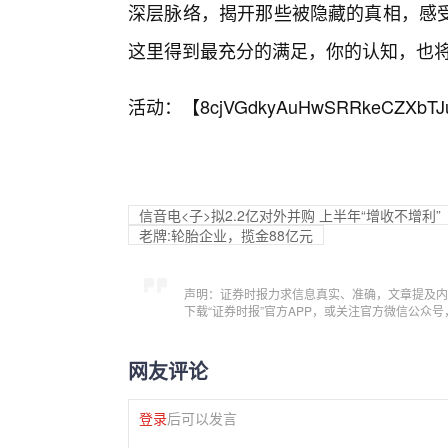
深层脉络，揭开那些被隐藏的真相，感
这里得到最充分的满足，你的认知，也
活动：【
8cjVGdkyAuHwSRRkeCZXbTJ
信音电<子>拟2.2亿对外并购 上半年“增收不增利”
老牌:轮胎企业，揽金88亿元
声明：证券时报力求信息真实、准确，文章提及内
下载“证券时报”官方APP，或关注官方微信公众
网友评论
登录
后可以发言