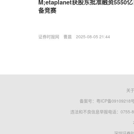
M;etaplanet获股东批准融资55
备竞赛
证券时报网
曹晨
2025-08-05 21:44
关
备案号：
粤ICP备09109218
违法和不良信息举报电话：0755-83
深圳证券