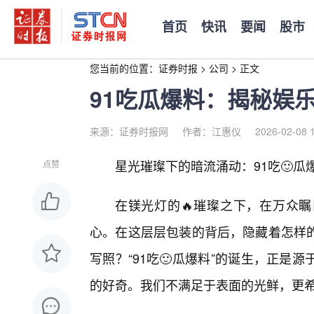
首页
快讯
要闻
股市
您当前的位置：
证券时报
>
公司
>
正文
91吃瓜爆料：揭秘娱
来源：证券时报网
作者：江惠仪
2026-02-08 
星光璀璨下的暗流涌动：91吃🙂
点赞
在镁光灯的🔥璀璨之下，在万众
心。在这层层包装的背后，隐藏着怎样的
写照？“91吃🙂瓜爆料”的诞生，正
的好奇。我们不满足于表面的光鲜，更