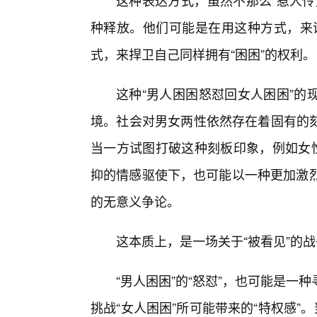
这种表达方式，虽然不那么“惹人怜
种释放。他们可能是在用这种方式，来证
式，来捍卫自己同样拥有“困困”的权利。
这种“男人困困怒怼回女人困困”的
境。社会对男女两性依然存在着固有的
当一方试图打破这种刻板印象，例如女性
抑的情感驱使下，也可能以一种更加激烈
的无意义争论。
这本质上，是一场关于“被看见”的战
“男人困困”的“怒怼”，也可能是
挑战“女人困困”所可能带来的“特权感”