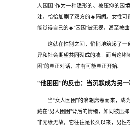
人困困”作为一种隐形的、被压抑的困
注，恰恰加剧了双方的🔥隔阂。女性可
能觉得自己的🔥“困困”被无视，甚至被
这就在性别之间，悄悄地筑起了一道
异和社会期望共同砌成的墙。而当这堵墙
困”的真正对话，才有可能真正开始。
“他困困”的反击：当沉默成为另一
当“女人困困”的浪潮席卷而来，成
藏在“男人困困”背后的情绪，如同被压抑
非无缘无故，它往往是长久以来，男性在