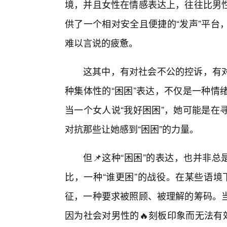
境，并且女性在情感表达上，往往比男
供了一个相对安全且便捷的“发声”平台
难以言说的疲惫。
这其中，有对社会不公的控诉，有
种集体性的“困困”表达，不仅是一种情
当一个女人说“我好困困”，她可能是在
对抗那些让她感到“困困”的力量。
但📌这种“困困”的表达，也并非
比，一种“谁更困”的战役。在某些语境
征，一种要求被照顾、被理解的筹码。
因为社会对男性的🔥刻板印象而无法有