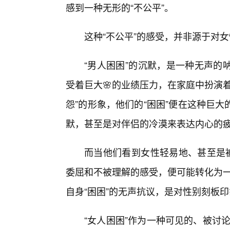
感到一种无形的“不公平”。
这种“不公平”的感受，并非源于对
“男人困困”的沉默，是一种无声的
受着巨大🌸的业绩压力，在家庭中扮演
怨”的形象，他们的“困困”便在这种巨
默，甚至是对伴侣的冷漠来表达内心的
而当他们看到女性轻易地、甚至是被
委屈和不被理解的感受，便可能转化为一
自身“困困”的无声抗议，是对性别刻板
“女人困困”作为一种可见的、被讨